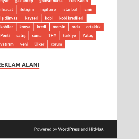
fiyat
gaziantep
goldsit bursa
Hes Kablo
ihracat
iletişim
ingiltere
istanbul
izmir
iş dünyası
kayseri
kobi
kobi kredileri
kobiler
konya
kredi
mersin
ordu
ortaklık
Penti
satış
soma
THY
türkiye
Yataş
yatırım
yeni
Ülker
çorum
REKLAM ALANI
Powered by
WordPress
and
HitMag
.