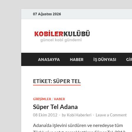
07 Ağustos 2026
Kobile
En Güncel Kobi Hab
ANASAYFA
HABER
İŞ DÜNYASI
GI
ETIKET:
SÜPER TEL
GIRIŞIMLER
/
HABER
Süper Tel Adana
08 Ekim 2012
-
by
Kobi Haberleri
-
Leave a Comment
Adana’da işlevini sürdüren ve neredeyse tüm