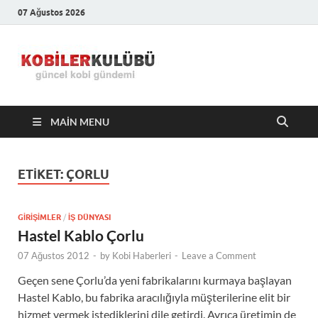
07 Ağustos 2026
Kobiler
En Güncel Kobi Haberleri
Kulübü –
MAIN MENU
En Güncel
Kobi
ETIKET:
ÇORLU
Haberleri
GIRIŞIMLER
/
İŞ DÜNYASI
Hastel Kablo Çorlu
07 Ağustos 2012
-
by
Kobi Haberleri
-
Leave a Comment
Geçen sene Çorlu’da yeni fabrikalarını kurmaya başlayan
Hastel Kablo, bu fabrika aracılığıyla müşterilerine elit bir
hizmet vermek istediklerini dile getirdi. Ayrıca üretimin de