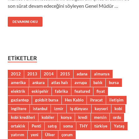
son sürat devam edeceğini söyleyen Genel Müdür …
DEVAMINI OKU
ETIKETLER
2012
2013
2014
2015
adana
almanya
amerika
ankara
atlas halı
avrupa
balık
bursa
elektrik
eskişehir
fabrika
featured
fiyat
gaziantep
goldsit bursa
Hes Kablo
ihracat
iletişim
ingiltere
istanbul
izmir
iş dünyası
kayseri
kobi
kobi kredileri
kobiler
konya
kredi
mersin
ordu
ortaklık
Penti
satış
soma
THY
türkiye
Yataş
yatırım
yeni
Ülker
çorum