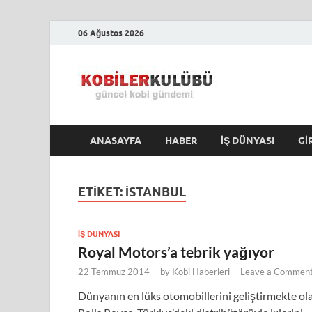
06 Ağustos 2026
Kobile
En Güncel Kobi Hab
ANASAYFA
HABER
İŞ DÜNYASI
GI
ETIKET:
ISTANBUL
İŞ DÜNYASI
Royal Motors’a tebrik yağıyor
22 Temmuz 2014
-
by
Kobi Haberleri
-
Leave a Commen
Dünyanın en lüks otomobillerini geliştirmekte ol