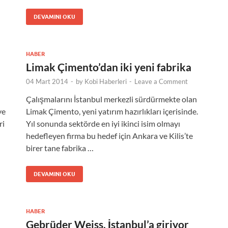
DEVAMINI OKU
HABER
Limak Çimento’dan iki yeni fabrika
04 Mart 2014
-
by
Kobi Haberleri
-
Leave a Comment
Çalışmalarını İstanbul merkezli sürdürmekte olan
ye
Limak Çimento, yeni yatırım hazırlıkları içerisinde.
ri
Yıl sonunda sektörde en iyi ikinci isim olmayı
hedefleyen firma bu hedef için Ankara ve Kilis’te
birer tane fabrika …
DEVAMINI OKU
HABER
Gebrüder Weiss, İstanbul’a giriyor