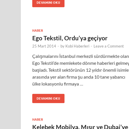
DEVAMINI OKU
HABER
Ego Tekstil, Ordu’ya geçiyor
25 Mart 2014
-
by
Kobi Haberleri
-
Leave a Comment
Çalışmalarını İstanbul merkezli sürdürmekte olan
Ego Tekstil’de memlekete dönme haberleri gelme
başladı. Tekstil sektörünün 12 yıldır önemli isimle
arasında yer alan firma şu anda 10 tane yabancı
ülke lokasyonlu firmaya …
DEVAMINI OKU
HABER
Kelebek Mobilya, Mısır ve Dubai’ye