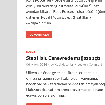
Rolls Royce, Türkiye’deki distribütörüyle işlerini
çok iyi bir şekilde yürütmekte. 2014’ün Şubat
ayından itibaren Rolls Royce’un distribütörlüğün
üstlenen Royal Motors, yaptığı satışlarla
Avrupa’nın tüm …
DEVAMINI OKU
HABER
Step Halı, Cenevre’de mağaza açtı
06 Mayıs 2014
-
by
Kobi Haberleri
-
Leave a Comment
Ülkemizin önde gelen halı üreticilerinden biri
olmasına rağmen pek fazla reklam yapmaması
nedeniyle halk tarafından pek de tanınmayan Ste
Halı, yurt dışı yatırımlarına ara vermeden devam
ediyor. Son olarak firma …