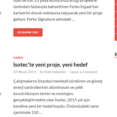
olan ve son 25 yılda altına imza attığı projelerle
isminden fazlasıyla bahsettiren Ferko İnşaat’tan
ü
kariyerini doruk noktasına taşıyacak yeni bir proje
geliyor. Ferko Signature adındaki …
DEVAMINI OKU
HABER
İsotec’te yeni proje, yeni hedef
04 Nisan 2014
-
by
Kobi Haberleri
-
Leave a Comment
Çalışmalarını İstanbul merkezli sürdüren ve güneş
enerji santrallerinin alüminyum ve çelik
p
konstrüksiyon temin ve montajını
gerçekleştirmekte olan İsotec, 2015 yılı için
kendine yeni bir hedef koydu. Önümüzdeki sene
içerisinde 150 …