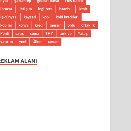
fiyat
gaziantep
goldsit bursa
Hes Kablo
ihracat
iletişim
ingiltere
istanbul
izmir
iş dünyası
kayseri
kobi
kobi kredileri
kobiler
konya
kredi
mersin
ordu
ortaklık
Penti
satış
soma
THY
türkiye
Yataş
yatırım
yeni
Ülker
çorum
REKLAM ALANI