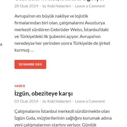
28 Ocak 2014
-
by
Kobi Haberleri
-
Leave a Comment
Avrupa’nın en büyük nakliye ve lojistik
firmalarından biri olan, çalışmalarını Avusturya
merkezli sürdüren Gebrüder Weiss, İstanbul’daki
a
ve Türkiye’deki ilk şubesini açıyor. Avrupa’nın
neredeyse her yerinden sonra Türkiye’de de şirket
na
kurmuş …
DEVAMINI OKU
HABER
İzgün, obeziteye karşı
03 Ocak 2014
-
by
Kobi Haberleri
-
Leave a Comment
Çalışmalarını İstanbul merkezli sürdürmekte olan
İzgün Gıda, müşterilerinin sağlığını korumak adına
yeni çalışmalarının startını veriyor. Günlük