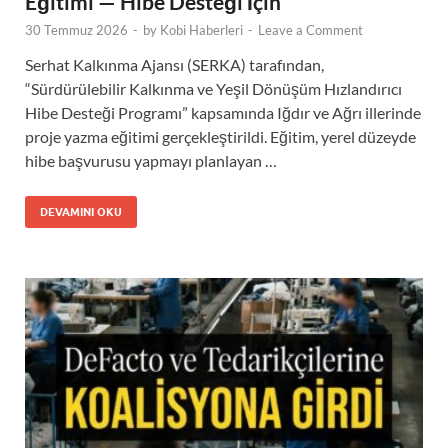
Eğitimi — Hibe Desteği İçin
30 Temmuz 2026
-
by
Kobi Haberleri
-
Leave a Comment
Serhat Kalkınma Ajansı (SERKA) tarafından,
“Sürdürülebilir Kalkınma ve Yeşil Dönüşüm Hızlandırıcı
Hibe Desteği Programı” kapsamında Iğdır ve Ağrı illerinde
proje yazma eğitimi gerçekleştirildi. Eğitim, yerel düzeyde
hibe başvurusu yapmayı planlayan …
DEVAMINI OKU