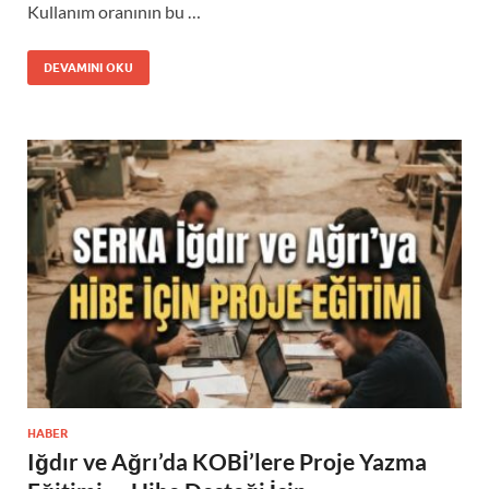
Kullanım oranının bu …
DEVAMINI OKU
HABER
Iğdır ve Ağrı’da KOBİ’lere Proje Yazma