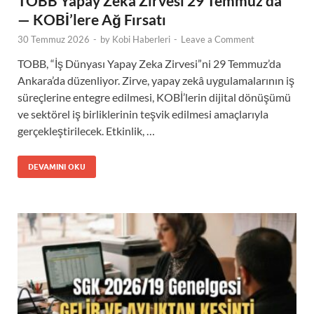
TOBB Yapay Zeka Zirvesi 29 Temmuz’da
— KOBİ’lere Ağ Fırsatı
30 Temmuz 2026
-
by
Kobi Haberleri
-
Leave a Comment
TOBB, “İş Dünyası Yapay Zeka Zirvesi”ni 29 Temmuz’da
Ankara’da düzenliyor. Zirve, yapay zekâ uygulamalarının iş
süreçlerine entegre edilmesi, KOBİ’lerin dijital dönüşümü
ve sektörel iş birliklerinin teşvik edilmesi amaçlarıyla
gerçekleştirilecek. Etkinlik, …
DEVAMINI OKU