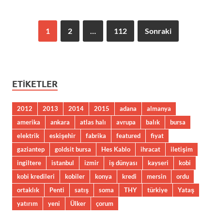
1
2
…
112
Sonraki
ETIKETLER
2012
2013
2014
2015
adana
almanya
amerika
ankara
atlas halı
avrupa
balık
bursa
elektrik
eskişehir
fabrika
featured
fiyat
gaziantep
goldsit bursa
Hes Kablo
ihracat
iletişim
ingiltere
istanbul
izmir
iş dünyası
kayseri
kobi
kobi kredileri
kobiler
konya
kredi
mersin
ordu
ortaklık
Penti
satış
soma
THY
türkiye
Yataş
yatırım
yeni
Ülker
çorum