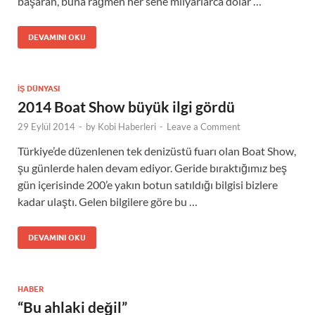
başaran, buna rağmen her sene milyarlarca dolar …
DEVAMINI OKU
İŞ DÜNYASI
2014 Boat Show büyük ilgi gördü
29 Eylül 2014
-
by
Kobi Haberleri
-
Leave a Comment
Türkiye’de düzenlenen tek denizüstü fuarı olan Boat Show,
şu günlerde halen devam ediyor. Geride bıraktığımız beş
gün içerisinde 200’e yakın botun satıldığı bilgisi bizlere
kadar ulaştı. Gelen bilgilere göre bu …
DEVAMINI OKU
HABER
“Bu ahlaki değil”