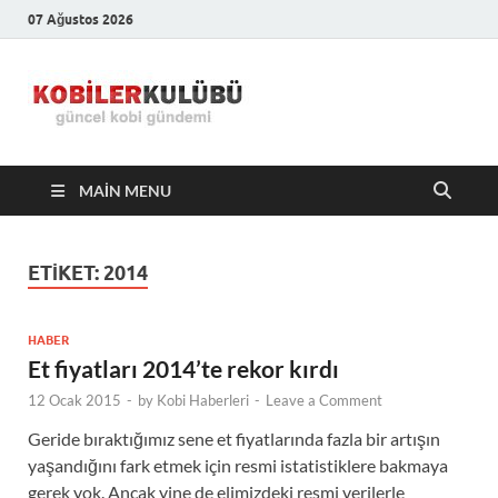
07 Ağustos 2026
Kobiler
En Güncel Kobi Haberleri
Kulübü –
MAIN MENU
En Güncel
Kobi
ETIKET:
2014
Haberleri
HABER
Et fiyatları 2014’te rekor kırdı
12 Ocak 2015
-
by
Kobi Haberleri
-
Leave a Comment
Geride bıraktığımız sene et fiyatlarında fazla bir artışın
yaşandığını fark etmek için resmi istatistiklere bakmaya
gerek yok. Ancak yine de elimizdeki resmi verilerle