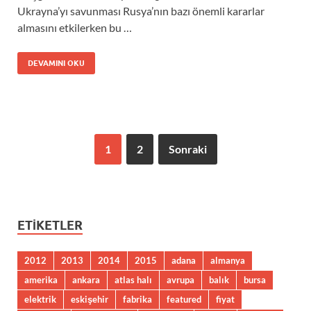
Ukrayna’yı savunması Rusya’nın bazı önemli kararlar
almasını etkilerken bu …
DEVAMINI OKU
1
2
Sonraki
ETIKETLER
2012
2013
2014
2015
adana
almanya
amerika
ankara
atlas halı
avrupa
balık
bursa
elektrik
eskişehir
fabrika
featured
fiyat