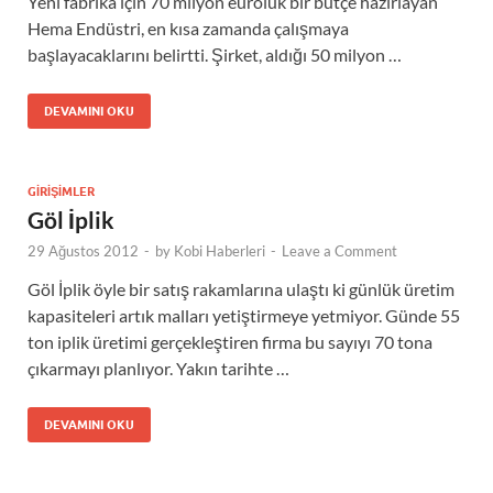
Yeni fabrika için 70 milyon euroluk bir bütçe hazırlayan
Hema Endüstri, en kısa zamanda çalışmaya
başlayacaklarını belirtti. Şirket, aldığı 50 milyon …
DEVAMINI OKU
GIRIŞIMLER
Göl İplik
29 Ağustos 2012
-
by
Kobi Haberleri
-
Leave a Comment
Göl İplik öyle bir satış rakamlarına ulaştı ki günlük üretim
kapasiteleri artık malları yetiştirmeye yetmiyor. Günde 55
ton iplik üretimi gerçekleştiren firma bu sayıyı 70 tona
çıkarmayı planlıyor. Yakın tarihte …
DEVAMINI OKU