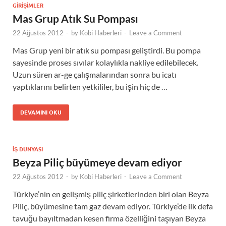
GIRIŞIMLER
Mas Grup Atık Su Pompası
22 Ağustos 2012
-
by
Kobi Haberleri
-
Leave a Comment
Mas Grup yeni bir atık su pompası geliştirdi. Bu pompa
sayesinde proses sıvılar kolaylıkla nakliye edilebilecek.
Uzun süren ar-ge çalışmalarından sonra bu icatı
yaptıklarını belirten yetkililer, bu işin hiç de …
DEVAMINI OKU
İŞ DÜNYASI
Beyza Piliç büyümeye devam ediyor
22 Ağustos 2012
-
by
Kobi Haberleri
-
Leave a Comment
Türkiye’nin en gelişmiş piliç şirketlerinden biri olan Beyza
Piliç, büyümesine tam gaz devam ediyor. Türkiye’de ilk defa
tavuğu bayıltmadan kesen firma özelliğini taşıyan Beyza