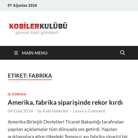
07 Ağustos 2026
Kobiler
En Güncel Kobi Haberleri
Kulübü –
MAIN MENU
En Güncel
Kobi
ETIKET:
FABRIKA
Haberleri
İŞ DÜNYASI
Amerika, fabrika siparişinde rekor kırdı
04 Eylül 2014
-
by
Kobi Haberleri
-
Leave a Comment
Amerika Birleşik Devletleri Ticaret Bakanlığı tarafından
yapılan açıklamalar tüm dünyada ses getirdi. Yapılan
açıklamalara göre ülkedeki Temmuz ayı fabrika siparişi bir