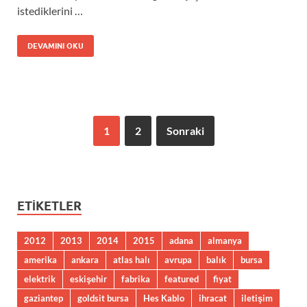
istediklerini …
DEVAMINI OKU
1
2
Sonraki
ETIKETLER
2012
2013
2014
2015
adana
almanya
amerika
ankara
atlas halı
avrupa
balık
bursa
elektrik
eskişehir
fabrika
featured
fiyat
gaziantep
goldsit bursa
Hes Kablo
ihracat
iletişim