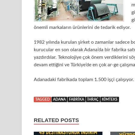
m
g
g
önemli markaların ürünlerini de tedarik ediyor.
1982 yılında kurulan şirket o zamanlar sadece bo
kurucular en son olarak Adana’da bir fabrika satın 
yazdırdılar. Teknolojiye çok önem verdiklerini sö
devam ettiğini ve Türkiye’de en çok ar-ge çalışma
Adanadaki fabrikada toplam 1.500 işçi çalışıyor.
TAGGED
ADANA
FABRIKA
IHRAÇ
KIMTEKS
RELATED POSTS