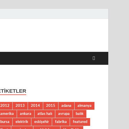
 Haberleri
ETIKETLER
2012
2013
2014
2015
adana
almanya
amerika
ankara
atlas halı
avrupa
balık
bursa
elektrik
eskişehir
fabrika
featured