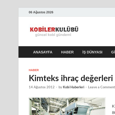
06 Ağustos 2026
Kobile
En Güncel Kobi Hab
ANASAYFA
HABER
İŞ DÜNYASI
G
HABER
Kimteks ihraç değerleri
14 Ağustos 2012
-
by
Kobi Haberleri
-
Leave a Comment
K
8