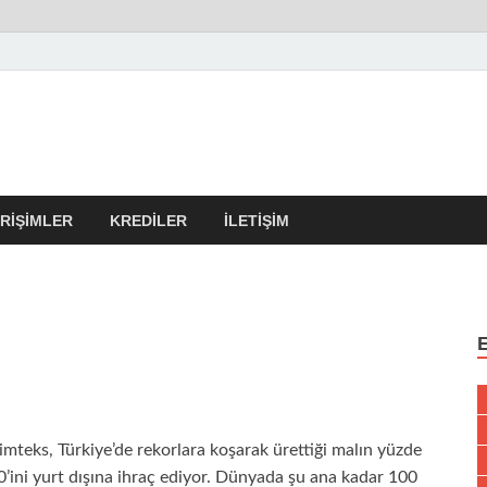
r Kulübü – En Güncel Kobi
erleri
IRIŞIMLER
KREDILER
İLETIŞIM
imteks, Türkiye’de rekorlara koşarak ürettiği malın yüzde
0’ini yurt dışına ihraç ediyor. Dünyada şu ana kadar 100