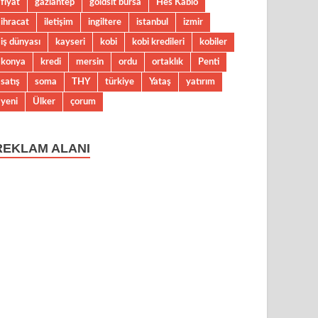
fiyat
gaziantep
goldsit bursa
Hes Kablo
ihracat
iletişim
ingiltere
istanbul
izmir
iş dünyası
kayseri
kobi
kobi kredileri
kobiler
konya
kredi
mersin
ordu
ortaklık
Penti
satış
soma
THY
türkiye
Yataş
yatırım
yeni
Ülker
çorum
REKLAM ALANI