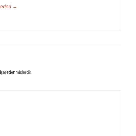
erleri →
 işaretlenmişlerdir