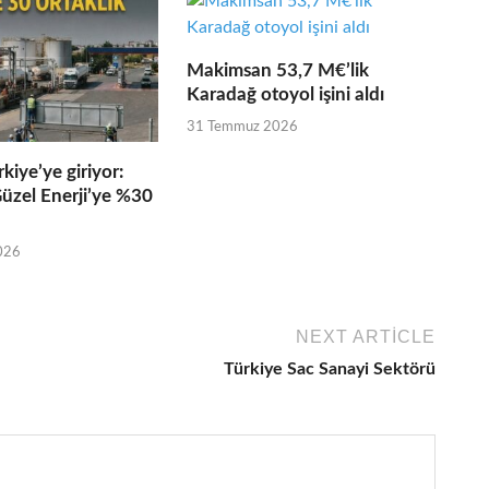
Makimsan 53,7 M€’lik
Karadağ otoyol işini aldı
31 Temmuz 2026
kiye’ye giriyor:
üzel Enerji’ye %30
026
NEXT ARTICLE
Türkiye Sac Sanayi Sektörü