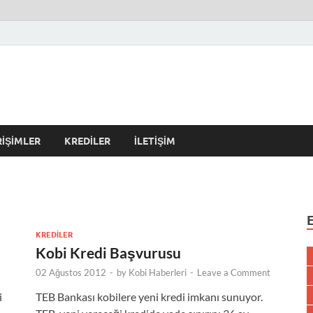
r Kulübü – En Güncel Kobi
erleri
RIŞIMLER
KREDILER
İLETIŞIM
KREDILER
Kobi Kredi Başvurusu
02 Ağustos 2012
-
by
Kobi Haberleri
-
Leave a Comment
i
TEB Bankası kobilere yeni kredi imkanı sunuyor.