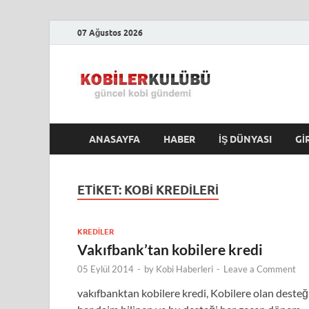
07 Ağustos 2026
Kobile
En Güncel Kobi Hab
ANASAYFA
HABER
İŞ DÜNYASI
GI
ETIKET:
KOBI KREDILERI
KREDILER
Vakıfbank’tan kobilere kredi
05 Eylül 2014
-
by
Kobi Haberleri
-
Leave a Comment
vakıfbanktan kobilere kredi, Kobilere olan desteğ