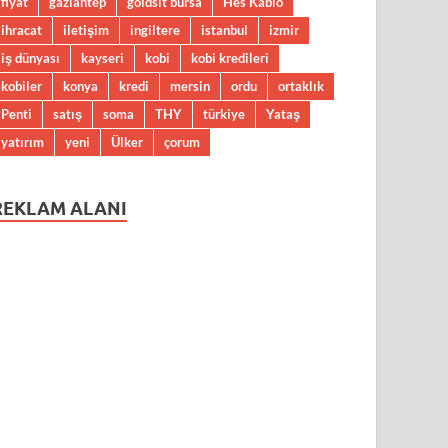
fiyat
gaziantep
goldsit bursa
Hes Kablo
ihracat
iletişim
ingiltere
istanbul
izmir
iş dünyası
kayseri
kobi
kobi kredileri
kobiler
konya
kredi
mersin
ordu
ortaklık
Penti
satış
soma
THY
türkiye
Yataş
yatırım
yeni
Ülker
çorum
REKLAM ALANI