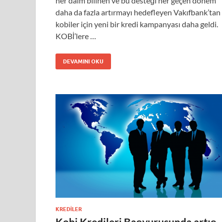
her daim bilinen ve bu desteği her geçen dönem
daha da fazla artırmayı hedefleyen Vakıfbank’tan
kobiler için yeni bir kredi kampanyası daha geldi.
KOBİ’lere …
DEVAMINI OKU
KREDILER
Kobi Kredileri Başvurusunda artış