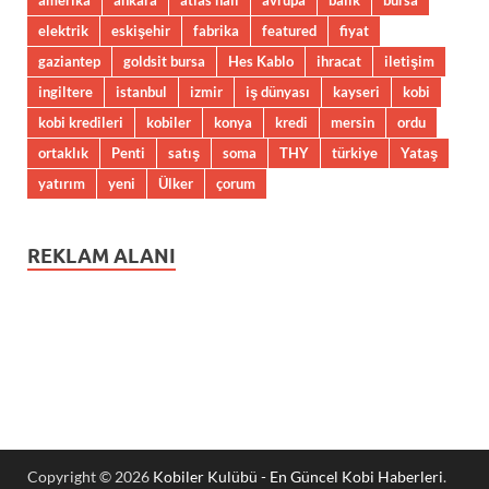
amerika
ankara
atlas halı
avrupa
balık
bursa
elektrik
eskişehir
fabrika
featured
fiyat
gaziantep
goldsit bursa
Hes Kablo
ihracat
iletişim
ingiltere
istanbul
izmir
iş dünyası
kayseri
kobi
kobi kredileri
kobiler
konya
kredi
mersin
ordu
ortaklık
Penti
satış
soma
THY
türkiye
Yataş
yatırım
yeni
Ülker
çorum
REKLAM ALANI
Copyright © 2026
Kobiler Kulübü - En Güncel Kobi Haberleri
.