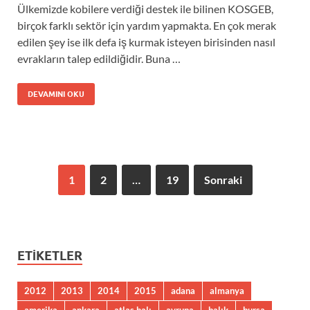
Ülkemizde kobilere verdiği destek ile bilinen KOSGEB,
birçok farklı sektör için yardım yapmakta. En çok merak
edilen şey ise ilk defa iş kurmak isteyen birisinden nasıl
evrakların talep edildiğidir. Buna …
DEVAMINI OKU
1
2
…
19
Sonraki
ETIKETLER
2012
2013
2014
2015
adana
almanya