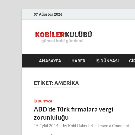
07 Ağustos 2026
Kobile
En Güncel Kobi Hab
ANASAYFA
HABER
İŞ DÜNYASI
GI
ETIKET:
AMERIKA
İŞ DÜNYASI
ABD’de Türk firmalara vergi
zorunluluğu
15 Eylül 2014
-
by
Kobi Haberleri
-
Leave a Comment