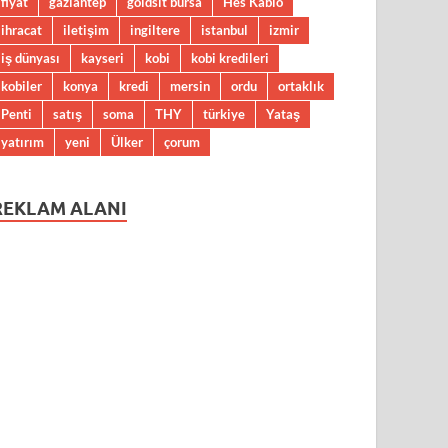
fiyat
gaziantep
goldsit bursa
Hes Kablo
ihracat
iletişim
ingiltere
istanbul
izmir
iş dünyası
kayseri
kobi
kobi kredileri
kobiler
konya
kredi
mersin
ordu
ortaklık
Penti
satış
soma
THY
türkiye
Yataş
yatırım
yeni
Ülker
çorum
REKLAM ALANI