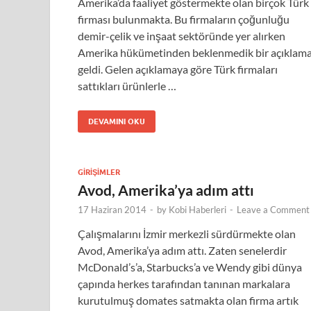
Amerika’da faaliyet göstermekte olan birçok Türk
firması bulunmakta. Bu firmaların çoğunluğu
demir-çelik ve inşaat sektöründe yer alırken
Amerika hükümetinden beklenmedik bir açıklam
geldi. Gelen açıklamaya göre Türk firmaları
sattıkları ürünlerle …
DEVAMINI OKU
GIRIŞIMLER
Avod, Amerika’ya adım attı
17 Haziran 2014
-
by
Kobi Haberleri
-
Leave a Comment
Çalışmalarını İzmir merkezli sürdürmekte olan
Avod, Amerika’ya adım attı. Zaten senelerdir
McDonald’s’a, Starbucks’a ve Wendy gibi dünya
çapında herkes tarafından tanınan markalara
kurutulmuş domates satmakta olan firma artık