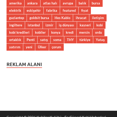
amerika
ankara
atlas halı
avrupa
balık
bursa
elektrik
eskişehir
fabrika
featured
fiyat
gaziantep
goldsit bursa
Hes Kablo
ihracat
iletişim
ingiltere
istanbul
izmir
iş dünyası
kayseri
kobi
kobi kredileri
kobiler
konya
kredi
mersin
ordu
ortaklık
Penti
satış
soma
THY
türkiye
Yataş
yatırım
yeni
Ülker
çorum
REKLAM ALANI