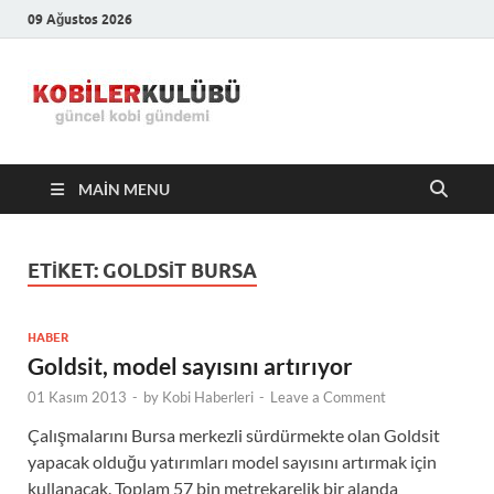
09 Ağustos 2026
Kobiler
En Güncel Kobi Haberleri
Kulübü –
MAIN MENU
En Güncel
Kobi
ETIKET:
GOLDSIT BURSA
Haberleri
HABER
Goldsit, model sayısını artırıyor
01 Kasım 2013
-
by
Kobi Haberleri
-
Leave a Comment
Çalışmalarını Bursa merkezli sürdürmekte olan Goldsit
yapacak olduğu yatırımları model sayısını artırmak için
kullanacak. Toplam 57 bin metrekarelik bir alanda