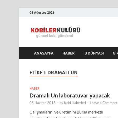
08 Ağustos 2026
Kobile
En Güncel Kobi Hab
ANASAYFA
HABER
İŞ DÜNYASI
GI
ETIKET:
DRAMALI UN
HABER
Dramalı Un laboratuvar yapacak
05 Haziran 2013
-
by
Kobi Haberleri
-
Leave a Comment
Çalışmalarını ve üretimini Bursa merkezli