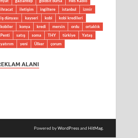
fiyat
gaziantep
goldsit bursa
Hes Kablo
ihracat
iletişim
ingiltere
istanbul
izmir
iş dünyası
kayseri
kobi
kobi kredileri
kobiler
konya
kredi
mersin
ordu
ortaklık
Penti
satış
soma
THY
türkiye
Yataş
yatırım
yeni
Ülker
çorum
REKLAM ALANI
Powered by
WordPress
and
HitMag
.