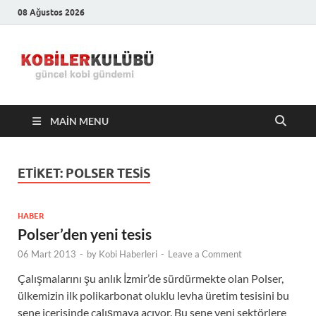
08 Ağustos 2026
Kobiler
En Güncel Kobi Haberleri
Kulübü –
MAIN MENU
En Güncel
Kobi
ETIKET:
POLSER TESIS
Haberleri
HABER
Polser’den yeni tesis
06 Mart 2013
-
by
Kobi Haberleri
-
Leave a Comment
Çalışmalarını şu anlık İzmir’de sürdürmekte olan Polser,
ülkemizin ilk polikarbonat oluklu levha üretim tesisini bu
sene içerisinde çalışmaya açıyor. Bu sene yeni sektörlere