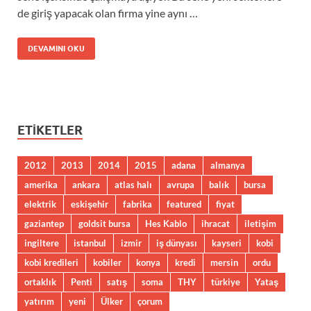
de giriş yapacak olan firma yine aynı …
DEVAMINI OKU
ETIKETLER
2012
2013
2014
2015
adana
almanya
amerika
ankara
atlas halı
avrupa
balık
bursa
elektrik
eskişehir
fabrika
featured
fiyat
gaziantep
goldsit bursa
Hes Kablo
ihracat
iletişim
ingiltere
istanbul
izmir
iş dünyası
kayseri
kobi
kobi kredileri
kobiler
konya
kredi
mersin
ordu
ortaklık
Penti
satış
soma
THY
türkiye
Yataş
yatırım
yeni
Ülker
çorum