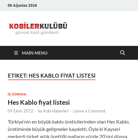
08 Ağustos 2026
Kobiler
En Güncel Kobi Haberleri
Kulübü –
MAIN MENU
En Güncel
Kobi
ETIKET:
HES KABLO FIYAT LISTESI
Haberleri
İŞ DÜNYASI
Hes Kablo fiyat listesi
09 Ekim 2012
-
by
Kobi Haberleri
-
Leave a Comment
Türkiye’nin en büyük kablo üreticilerinden olan Hes Kablo,
üretiminde büyük gelişmeler kaydetti. Öyle ki Kayseri
merkezli şirket artık ürettiği malların yüzde 20’sini dünya