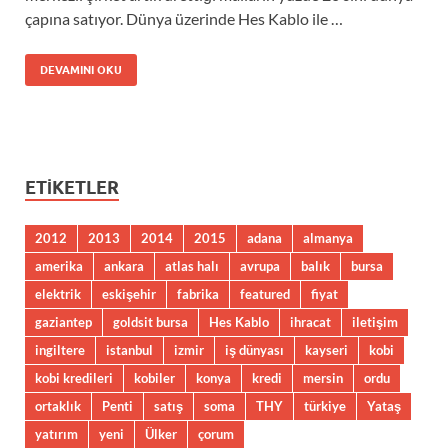
çapına satıyor. Dünya üzerinde Hes Kablo ile …
DEVAMINI OKU
ETIKETLER
2012
2013
2014
2015
adana
almanya
amerika
ankara
atlas halı
avrupa
balık
bursa
elektrik
eskişehir
fabrika
featured
fiyat
gaziantep
goldsit bursa
Hes Kablo
ihracat
iletişim
ingiltere
istanbul
izmir
iş dünyası
kayseri
kobi
kobi kredileri
kobiler
konya
kredi
mersin
ordu
ortaklık
Penti
satış
soma
THY
türkiye
Yataş
yatırım
yeni
Ülker
çorum