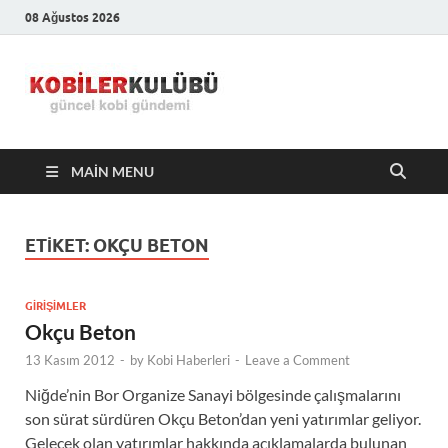
08 Ağustos 2026
Kobiler
En Güncel Kobi Haberleri
Kulübü –
MAIN MENU
En Güncel
Kobi
ETIKET:
OKÇU BETON
Haberleri
GIRIŞIMLER
Okçu Beton
13 Kasım 2012
-
by
Kobi Haberleri
-
Leave a Comment
Niğde’nin Bor Organize Sanayi bölgesinde çalışmalarını
son sürat sürdüren Okçu Beton’dan yeni yatırımlar geliyor.
Gelecek olan yatırımlar hakkında açıklamalarda bulunan