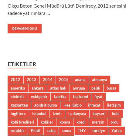
Okçu Beton Genel Müdürü Lütfi Demirsoy, 2012 senesini
sadece yatırımlara …
DEVAMINI OKU
ETIKETLER
2012
2013
2014
2015
adana
almanya
amerika
ankara
atlas halı
avrupa
balık
bursa
elektrik
eskişehir
fabrika
featured
fiyat
gaziantep
goldsit bursa
Hes Kablo
ihracat
iletişim
ingiltere
istanbul
izmir
iş dünyası
kayseri
kobi
kobi kredileri
kobiler
konya
kredi
mersin
ordu
ortaklık
Penti
satış
soma
THY
türkiye
Yataş