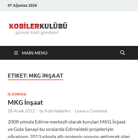
07 Ağustos 2026
Kobiler
En Güncel Kobi Haberleri
Kulübü –
MAIN MENU
En Güncel
Kobi
ETIKET:
MKG INŞAAT
Haberleri
İŞ DÜNYASI
MKG İnşaat
28 Aralık 2012
-
by
Kobi Haberleri
-
Leave a Comment
2008 yılında Edirne merkezli olarak kurulan MKG İnşaat
ve Gıda Sanayi bu sıralarda Edirne’deki projeleriyle
uğraşıyor. 2013 yılında altı projenin sonunu getirecek olan