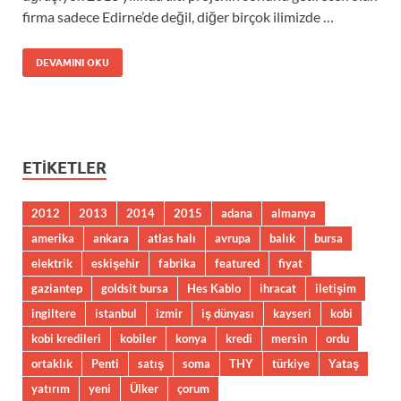
firma sadece Edirne’de değil, diğer birçok ilimizde …
DEVAMINI OKU
ETIKETLER
2012
2013
2014
2015
adana
almanya
amerika
ankara
atlas halı
avrupa
balık
bursa
elektrik
eskişehir
fabrika
featured
fiyat
gaziantep
goldsit bursa
Hes Kablo
ihracat
iletişim
ingiltere
istanbul
izmir
iş dünyası
kayseri
kobi
kobi kredileri
kobiler
konya
kredi
mersin
ordu
ortaklık
Penti
satış
soma
THY
türkiye
Yataş
yatırım
yeni
Ülker
çorum