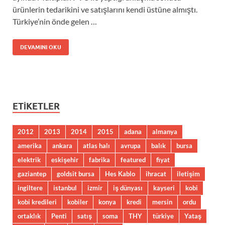
ürünlerin tedarikini ve satışlarını kendi üstüne almıştı.
Türkiye’nin önde gelen …
DEVAMINI OKU
ETIKETLER
2012
2013
2014
2015
adana
almanya
amerika
ankara
atlas halı
avrupa
balık
bursa
elektrik
eskişehir
fabrika
featured
fiyat
gaziantep
goldsit bursa
Hes Kablo
ihracat
iletişim
ingiltere
istanbul
izmir
iş dünyası
kayseri
kobi
kobi kredileri
kobiler
konya
kredi
mersin
ordu
ortaklık
Penti
satış
soma
THY
türkiye
Yataş