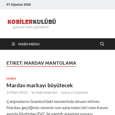
07 Ağustos 2026
Kobiler
En Güncel Kobi Haberleri
Kulübü –
MAIN MENU
En Güncel
Kobi
ETIKET:
MARDAV MANTOLAMA
Haberleri
HABER
Mardav markayı büyütecek
14 Mart 2013
-
by
Kobi Haberleri
-
Leave a Comment
Çalışmalarını İstanbul’daki tesislerinde devam ettiren
Mardav, geçtiğimiz senenin son aylarından biri olan Kasım
ayında Multiplan PVC ile yaptığı anlaşma sonucu