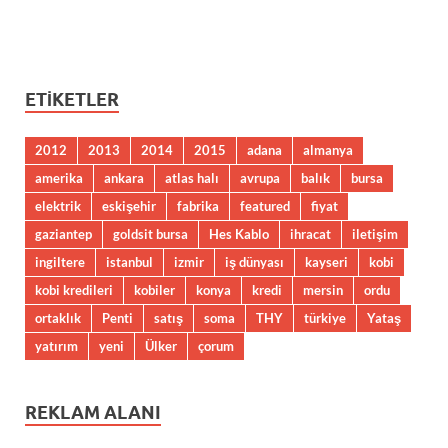
ETIKETLER
2012
2013
2014
2015
adana
almanya
amerika
ankara
atlas halı
avrupa
balık
bursa
elektrik
eskişehir
fabrika
featured
fiyat
gaziantep
goldsit bursa
Hes Kablo
ihracat
iletişim
ingiltere
istanbul
izmir
iş dünyası
kayseri
kobi
kobi kredileri
kobiler
konya
kredi
mersin
ordu
ortaklık
Penti
satış
soma
THY
türkiye
Yataş
yatırım
yeni
Ülker
çorum
REKLAM ALANI