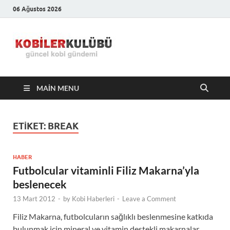
06 Ağustos 2026
Kobiler
En Güncel Kobi Haberleri
Kulübü –
MAIN MENU
En Güncel
Kobi
ETIKET:
BREAK
Haberleri
HABER
Futbolcular vitaminli Filiz Makarna’yla
beslenecek
13 Mart 2012
-
by
Kobi Haberleri
-
Leave a Comment
Filiz Makarna, futbolcuların sağlıklı beslenmesine katkıda
bulunmak için mineral ve vitamin destekli makarnalar