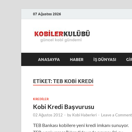
07 Ağustos 2026
Kobile
En Güncel Kobi Hab
ANASAYFA
HABER
İŞ DÜNYASI
GI
ETIKET:
TEB KOBI KREDI
KREDILER
Kobi Kredi Başvurusu
02 Ağustos 2012
-
by
Kobi Haberleri
-
Leave a Comment
TEB Bankası kobilere yeni kredi imkanı sunuyor.