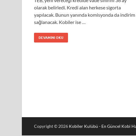
TEB, yeni vereceği kredide vade sınırını 36 ay
olarak belirledi. Kredi alan herkese sigorta
yapılacak. Bunun yanında komisyonda da indirim
sağlanacak. Kobiler ise …
DEVAMINI OKU
Copyright © 2026
Kobiler Kulübü - En Güncel Kobi Ha