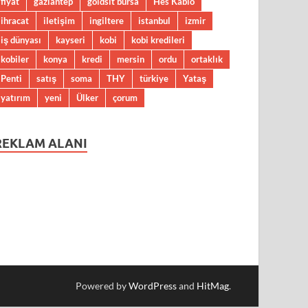
fiyat
gaziantep
goldsit bursa
Hes Kablo
ihracat
iletişim
ingiltere
istanbul
izmir
iş dünyası
kayseri
kobi
kobi kredileri
kobiler
konya
kredi
mersin
ordu
ortaklık
Penti
satış
soma
THY
türkiye
Yataş
yatırım
yeni
Ülker
çorum
REKLAM ALANI
Powered by
WordPress
and
HitMag
.