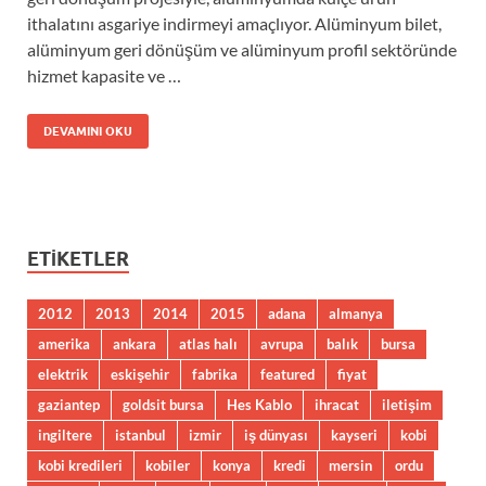
ithalatını asgariye indirmeyi amaçlıyor. Alüminyum bilet,
alüminyum geri dönüşüm ve alüminyum profil sektöründe
hizmet kapasite ve …
DEVAMINI OKU
ETIKETLER
2012
2013
2014
2015
adana
almanya
amerika
ankara
atlas halı
avrupa
balık
bursa
elektrik
eskişehir
fabrika
featured
fiyat
gaziantep
goldsit bursa
Hes Kablo
ihracat
iletişim
ingiltere
istanbul
izmir
iş dünyası
kayseri
kobi
kobi kredileri
kobiler
konya
kredi
mersin
ordu