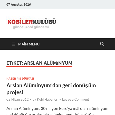
07 Ağustos 2026
Kobiler
En Güncel Kobi Haberleri
Kulübü –
MAIN MENU
En Güncel
Kobi
ETIKET:
ARSLAN ALÜMINYUM
Haberleri
HABER
/
İŞ DÜNYASI
Arslan Alüminyum’dan geri dönüşüm
projesi
02 Nisan 2012
-
by
Kobi Haberleri
-
Leave a Comment
Arslan Alüminyum, 30 milyon Euro’ya mâl olan alüminyum
geri dönüşüm projesiyle, alüminyumda külçe ürün