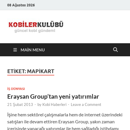
08 Ağustos 2026
Kobiler
En Güncel Kobi Haberleri
Kulübü –
MAIN MENU
En Güncel
Kobi
ETIKET:
MAPIKART
Haberleri
İŞ DÜNYASI
Eraysan Group’tan yeni yatırımlar
21 Şubat 2013
-
by
Kobi Haberleri
-
Leave a Comment
İşine hem sektörel çalışmalarla hem de internet üzerindeki
satışları ile devam ettiren Eraysan Group, yakın zaman
içerisinde yapacağı yatırımlar ile hem sağladığı istihdamı