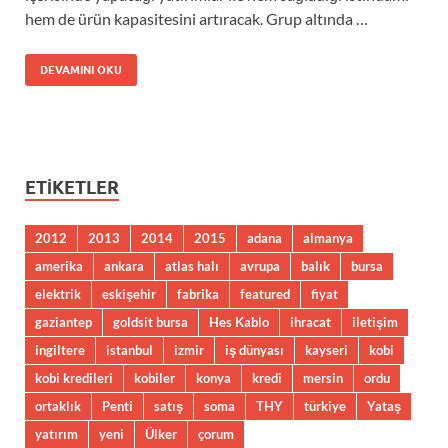
hem de ürün kapasitesini artıracak. Grup altında …
DEVAMINI OKU
ETIKETLER
2012
2013
2014
2015
adana
almanya
amerika
ankara
atlas halı
avrupa
balık
bursa
elektrik
eskişehir
fabrika
featured
fiyat
gaziantep
goldsit bursa
Hes Kablo
ihracat
iletişim
ingiltere
istanbul
izmir
iş dünyası
kayseri
kobi
kobi kredileri
kobiler
konya
kredi
mersin
ordu
ortaklık
Penti
satış
soma
THY
türkiye
Yataş
yatırım
yeni
Ülker
çorum