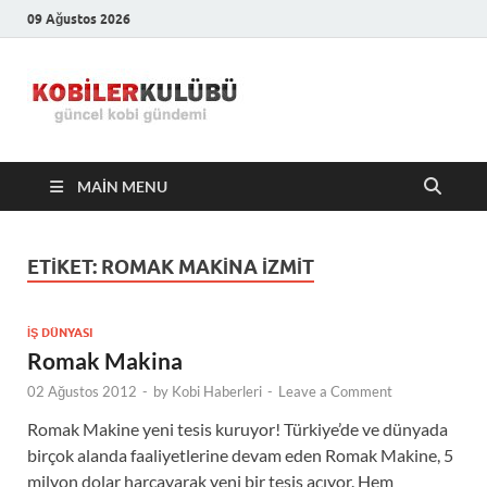
09 Ağustos 2026
Kobiler
En Güncel Kobi Haberleri
Kulübü –
MAIN MENU
En Güncel
Kobi
ETIKET:
ROMAK MAKINA IZMIT
Haberleri
İŞ DÜNYASI
Romak Makina
02 Ağustos 2012
-
by
Kobi Haberleri
-
Leave a Comment
Romak Makine yeni tesis kuruyor! Türkiye’de ve dünyada
birçok alanda faaliyetlerine devam eden Romak Makine, 5
milyon dolar harcayarak yeni bir tesis açıyor. Hem