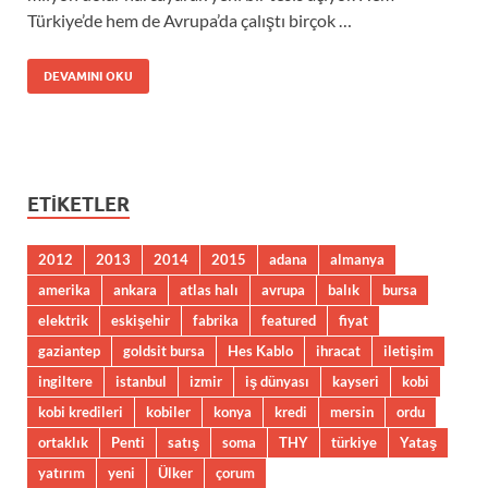
Türkiye’de hem de Avrupa’da çalıştı birçok …
DEVAMINI OKU
ETIKETLER
2012
2013
2014
2015
adana
almanya
amerika
ankara
atlas halı
avrupa
balık
bursa
elektrik
eskişehir
fabrika
featured
fiyat
gaziantep
goldsit bursa
Hes Kablo
ihracat
iletişim
ingiltere
istanbul
izmir
iş dünyası
kayseri
kobi
kobi kredileri
kobiler
konya
kredi
mersin
ordu
ortaklık
Penti
satış
soma
THY
türkiye
Yataş
yatırım
yeni
Ülker
çorum