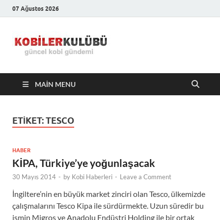
07 Ağustos 2026
Kobiler
En Güncel Kobi Haberleri
Kulübü –
MAIN MENU
En Güncel
Kobi
ETIKET:
TESCO
Haberleri
HABER
KİPA, Türkiye’ye yoğunlaşacak
30 Mayıs 2014
-
by
Kobi Haberleri
-
Leave a Comment
İngiltere’nin en büyük market zinciri olan Tesco, ülkemizde
çalışmalarını Tesco Kipa ile sürdürmekte. Uzun süredir bu
ismin Migros ve Anadolu Endüstri Holding ile bir ortak