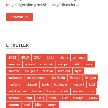
çalışma içerisine girmesi adına görüşmeler …
DEVAMINI OKU
ETIKETLER
2012
2013
2014
2015
adana
almanya
amerika
ankara
atlas halı
avrupa
balık
bursa
elektrik
eskişehir
fabrika
featured
fiyat
gaziantep
goldsit bursa
Hes Kablo
ihracat
iletişim
ingiltere
istanbul
izmir
iş dünyası
kayseri
kobi
kobi kredileri
kobiler
konya
kredi
mersin
ordu
ortaklık
Penti
satış
soma
THY
türkiye
Yataş
yatırım
yeni
Ülker
çorum