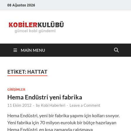
08 Ağustos 2026
Kobiler
En Güncel Kobi Haberleri
Kulübü –
MAIN MENU
En Güncel
Kobi
ETIKET:
HATTAT
Haberleri
GIRIŞIMLER
Hema Endüstri yeni fabrika
11 Ekim 2012
-
by
Kobi Haberleri
-
Leave a Comment
Hema Endüstri, yeni bir fabrika yapımı için kolları sıvıyor.
Yeni fabrika için 70 milyon euroluk bir bütçe hazırlayan
Hema Endüstri, en kısa zamanda çalışmaya