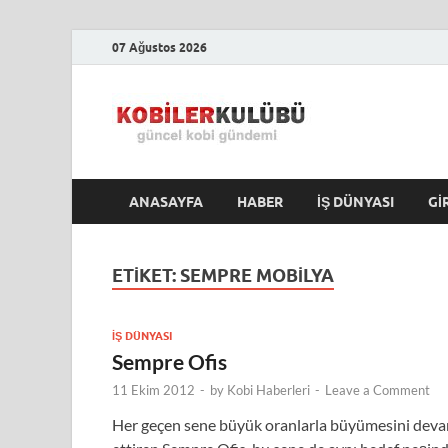
07 Ağustos 2026
Kobile
En Güncel Kobi Hab
ANASAYFA
HABER
İŞ DÜNYASI
GI
ETIKET:
SEMPRE MOBILYA
İŞ DÜNYASI
Sempre Ofis
11 Ekim 2012
-
by
Kobi Haberleri
-
Leave a Comment
Her geçen sene büyük oranlarla büyümesini dev