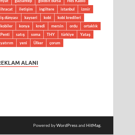
fiyat
gaziantep
goldsit bursa
Hes Kablo
ihracat
iletişim
ingiltere
istanbul
izmir
iş dünyası
kayseri
kobi
kobi kredileri
kobiler
konya
kredi
mersin
ordu
ortaklık
Penti
satış
soma
THY
türkiye
Yataş
yatırım
yeni
Ülker
çorum
REKLAM ALANI
Powered by
WordPress
and
HitMag
.