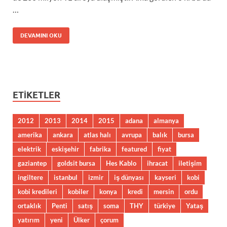
…
DEVAMINI OKU
ETIKETLER
2012
2013
2014
2015
adana
almanya
amerika
ankara
atlas halı
avrupa
balık
bursa
elektrik
eskişehir
fabrika
featured
fiyat
gaziantep
goldsit bursa
Hes Kablo
ihracat
iletişim
ingiltere
istanbul
izmir
iş dünyası
kayseri
kobi
kobi kredileri
kobiler
konya
kredi
mersin
ordu
ortaklık
Penti
satış
soma
THY
türkiye
Yataş
yatırım
yeni
Ülker
çorum