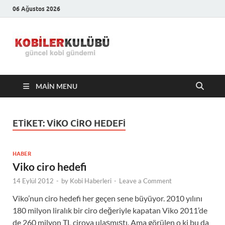
06 Ağustos 2026
Kobiler
En Güncel Kobi Haberleri
Kulübü –
MAIN MENU
En Güncel
Kobi
ETIKET:
VIKO CIRO HEDEFI
Haberleri
HABER
Viko ciro hedefi
14 Eylül 2012
-
by
Kobi Haberleri
-
Leave a Comment
Viko’nun ciro hedefi her geçen sene büyüyor. 2010 yılını
180 milyon liralık bir ciro değeriyle kapatan Viko 2011’de
de 260 milyon TL ciroya ulaşmıştı. Ama görülen o ki bu da