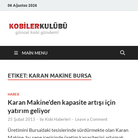
06 Ağustos 2026
Kobiler
En Güncel Kobi Haberleri
Kulübü –
MAIN MENU
En Güncel
Kobi
ETIKET:
KARAN MAKINE BURSA
Haberleri
HABER
Karan Makine’den kapasite artışı için
yatırım geliyor
25 Şubat 2013
-
by
Kobi Haberleri
-
Leave a Comment
Üretimini Bursa’daki tesislerinde sürdürmekte olan Karan
Makine, bu sene içerisinde üretim kapasitesini artırmak