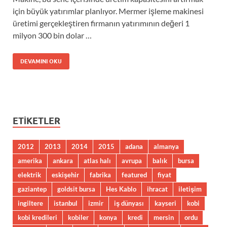
için büyük yatırımlar planlıyor. Mermer işleme makinesi
üretimi gerçekleştiren firmanın yatırımının değeri 1
milyon 300 bin dolar …
DEVAMINI OKU
ETIKETLER
2012
2013
2014
2015
adana
almanya
amerika
ankara
atlas halı
avrupa
balık
bursa
elektrik
eskişehir
fabrika
featured
fiyat
gaziantep
goldsit bursa
Hes Kablo
ihracat
iletişim
ingiltere
istanbul
izmir
iş dünyası
kayseri
kobi
kobi kredileri
kobiler
konya
kredi
mersin
ordu