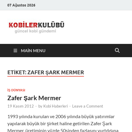
07 Ağustos 2026
Kobiler
En Güncel Kobi Haberleri
Kulübü –
MAIN MENU
En Güncel
Kobi
ETIKET:
ZAFER ŞARK MERMER
Haberleri
İŞ DÜNYASI
Zafer Şark Mermer
19 Kasım 2012
-
by
Kobi Haberleri
-
Leave a Comment
1993 yılında kurulan ve 2006 yılında büyük yatırımlar
yapılarak büyük bir şirket haline getirilen Zafer Şark
Mermer, üretiminin yüzde 50sinden fazlasını yurtdışına