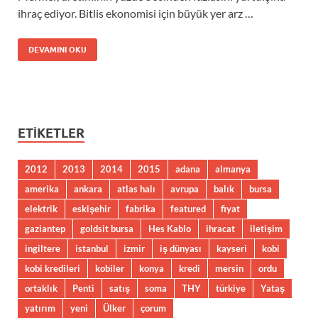
ihraç ediyor. Bitlis ekonomisi için büyük yer arz …
DEVAMINI OKU
ETIKETLER
2012
2013
2014
2015
adana
almanya
amerika
ankara
atlas halı
avrupa
balık
bursa
elektrik
eskişehir
fabrika
featured
fiyat
gaziantep
goldsit bursa
Hes Kablo
ihracat
iletişim
ingiltere
istanbul
izmir
iş dünyası
kayseri
kobi
kobi kredileri
kobiler
konya
kredi
mersin
ordu
ortaklık
Penti
satış
soma
THY
türkiye
Yataş
yatırım
yeni
Ülker
çorum