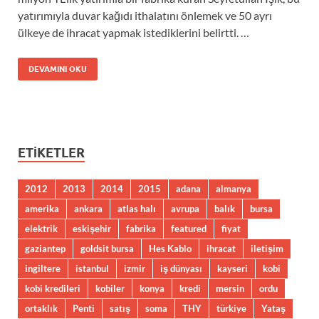
yatırımıyla duvar kağıdı ithalatını önlemek ve 50 ayrı
ülkeye de ihracat yapmak istediklerini belirtti. …
DEVAMINI OKU
ETIKETLER
2012
2013
2014
2015
adana
almanya
amerika
ankara
atlas halı
avrupa
balık
bursa
elektrik
eskişehir
fabrika
featured
fiyat
gaziantep
goldsit bursa
Hes Kablo
ihracat
iletişim
ingiltere
istanbul
izmir
iş dünyası
kayseri
kobi
kobi kredileri
kobiler
konya
kredi
mersin
ordu
ortaklık
Penti
satış
soma
THY
türkiye
Yataş