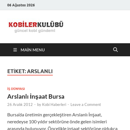
06 Ağustos 2026
Kobiler
En Güncel Kobi Haberleri
Kulübü –
MAIN MENU
En Güncel
Kobi
ETIKET:
ARSLANLI
Haberleri
İŞ DÜNYASI
Arslanlı İnşaat Bursa
26 Aralık 2012
-
by
Kobi Haberleri
-
Leave a Comment
Bursa’da üretimin gerçekleştiren Arslanlı İnşaat,
neredeyse 100 yıldır sektörüne önde gelen isimleri
arasında bulunuyor. Öncelikle inşaat sektörüne oldukça