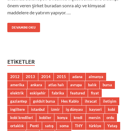
önem veren şirket buradan sonra alçı ve kimyasal
maddelere de yatırım yapıyor. …
DEVAMINI OKU
ETIKETLER
2012
2013
2014
2015
adana
almanya
amerika
ankara
atlas halı
avrupa
balık
bursa
elektrik
eskişehir
fabrika
featured
fiyat
gaziantep
goldsit bursa
Hes Kablo
ihracat
iletişim
ingiltere
istanbul
izmir
iş dünyası
kayseri
kobi
kobi kredileri
kobiler
konya
kredi
mersin
ordu
ortaklık
Penti
satış
soma
THY
türkiye
Yataş