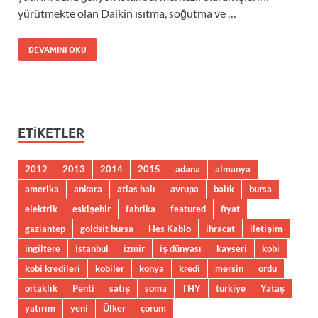
yürütmekte olan Daikin ısıtma, soğutma ve …
DEVAMINI OKU
ETIKETLER
2012
2013
2014
2015
adana
almanya
amerika
ankara
atlas halı
avrupa
balık
bursa
elektrik
eskişehir
fabrika
featured
fiyat
gaziantep
goldsit bursa
Hes Kablo
ihracat
iletişim
ingiltere
istanbul
izmir
iş dünyası
kayseri
kobi
kobi kredileri
kobiler
konya
kredi
mersin
ordu
ortaklık
Penti
satış
soma
THY
türkiye
Yataş
yatırım
yeni
Ülker
çorum