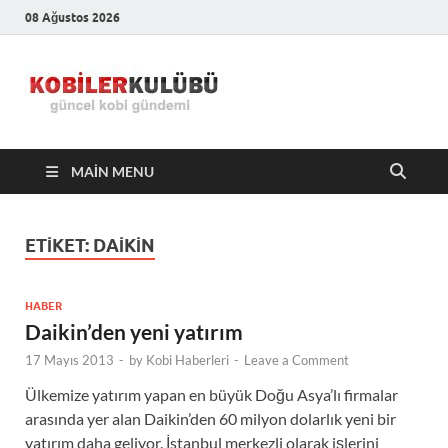
08 Ağustos 2026
Kobiler
En Güncel Kobi Haberleri
Kulübü –
MAIN MENU
En Güncel
Kobi
ETIKET:
DAIKIN
Haberleri
HABER
Daikin’den yeni yatırım
17 Mayıs 2013
-
by
Kobi Haberleri
-
Leave a Comment
Ülkemize yatırım yapan en büyük Doğu Asya’lı firmalar
arasında yer alan Daikin’den 60 milyon dolarlık yeni bir
yatırım daha geliyor. İstanbul merkezli olarak işlerini