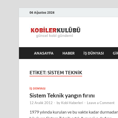
06 Ağustos 2026
Kobile
En Güncel Kobi Hab
ANASAYFA
HABER
İŞ DÜNYASI
GI
ETIKET:
SISTEM TEKNIK
İŞ DÜNYASI
Sistem Teknik yangın fırını
12 Aralık 2012
-
by
Kobi Haberleri
-
Leave a Comment
1979 yılında kurulan ve bu vakte kadar durmada