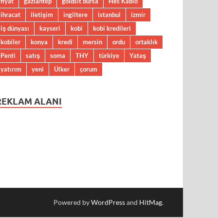
fiyat
gaziantep
goldsit bursa
Hes Kablo
ihracat
iletişim
ingiltere
istanbul
izmir
iş dünyası
kayseri
kobi
kobi kredileri
kobiler
konya
kredi
mersin
ordu
ortaklık
Penti
satış
soma
THY
türkiye
Yataş
yatırım
yeni
Ülker
çorum
REKLAM ALANI
Powered by
WordPress
and
HitMag
.