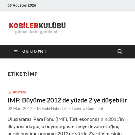
08 Ağustos 2026
Kobiler
En Güncel Kobi Haberleri
Kulübü –
MAIN MENU
En Güncel
Kobi
ETIKET:
IMF
Haberleri
İŞ DÜNYASI
IMF: Büyüme 2012’de yüzde 2’ye düşebilir
02 Mart 2012
-
by
Kobi Haberleri
-
Leave a Comment
Uluslararası Para Fonu (IMF), Türk ekonomisinin 2011’in
ilk yarısında güçlü büyüme göstermeye devam ettiğini,
ancak büyüme oranının, 2012’de yüzde 2’ye düşmesinin