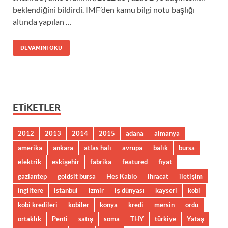
beklendiğini bildirdi. IMF’den kamu bilgi notu başlığı
altında yapılan …
DEVAMINI OKU
ETIKETLER
2012
2013
2014
2015
adana
almanya
amerika
ankara
atlas halı
avrupa
balık
bursa
elektrik
eskişehir
fabrika
featured
fiyat
gaziantep
goldsit bursa
Hes Kablo
ihracat
iletişim
ingiltere
istanbul
izmir
iş dünyası
kayseri
kobi
kobi kredileri
kobiler
konya
kredi
mersin
ordu
ortaklık
Penti
satış
soma
THY
türkiye
Yataş