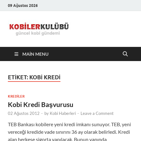
09 Ağustos 2026
Kobiler
En Güncel Kobi Haberleri
Kulübü –
MAIN MENU
En Güncel
Kobi
ETIKET:
KOBI KREDI
Haberleri
KREDILER
Kobi Kredi Başvurusu
02 Ağustos 2012
-
by
Kobi Haberleri
-
Leave a Comment
TEB Bankası kobilere yeni kredi imkanı sunuyor. TEB, yeni
vereceği kredide vade sınırını 36 ay olarak belirledi. Kredi
alan herkese sigorta yapılacak. Bunun yanında