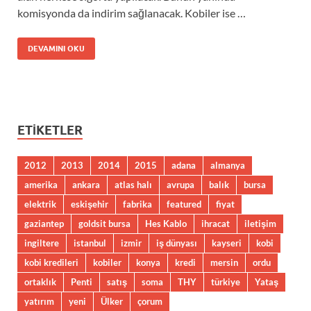
komisyonda da indirim sağlanacak. Kobiler ise …
DEVAMINI OKU
ETIKETLER
2012
2013
2014
2015
adana
almanya
amerika
ankara
atlas halı
avrupa
balık
bursa
elektrik
eskişehir
fabrika
featured
fiyat
gaziantep
goldsit bursa
Hes Kablo
ihracat
iletişim
ingiltere
istanbul
izmir
iş dünyası
kayseri
kobi
kobi kredileri
kobiler
konya
kredi
mersin
ordu
ortaklık
Penti
satış
soma
THY
türkiye
Yataş
yatırım
yeni
Ülker
çorum