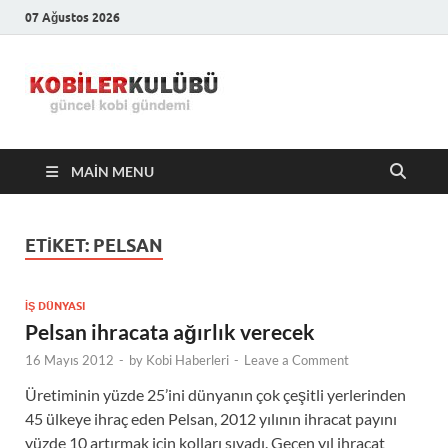
07 Ağustos 2026
Kobiler
En Güncel Kobi Haberleri
Kulübü –
MAIN MENU
En Güncel
Kobi
ETIKET:
PELSAN
Haberleri
İŞ DÜNYASI
Pelsan ihracata ağırlık verecek
16 Mayıs 2012
-
by
Kobi Haberleri
-
Leave a Comment
Üretiminin yüzde 25’ini dünyanın çok çeşitli yerlerinden
45 ülkeye ihraç eden Pelsan, 2012 yılının ihracat payını
yüzde 10 artırmak için kolları sıvadı. Geçen yıl ihracat