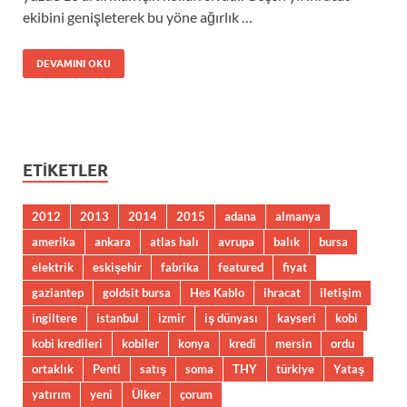
ekibini genişleterek bu yöne ağırlık …
DEVAMINI OKU
ETIKETLER
2012
2013
2014
2015
adana
almanya
amerika
ankara
atlas halı
avrupa
balık
bursa
elektrik
eskişehir
fabrika
featured
fiyat
gaziantep
goldsit bursa
Hes Kablo
ihracat
iletişim
ingiltere
istanbul
izmir
iş dünyası
kayseri
kobi
kobi kredileri
kobiler
konya
kredi
mersin
ordu
ortaklık
Penti
satış
soma
THY
türkiye
Yataş
yatırım
yeni
Ülker
çorum