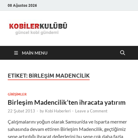
08 Ağustos 2026
Kobiler
En Güncel Kobi Haberleri
Kulübü –
MAIN MENU
En Güncel
Kobi
ETIKET:
BIRLEŞIM MADENCILIK
Haberleri
GIRIŞIMLER
Birleşim Madencilik’ten ihracata yatırım
22 Şubat 2013
-
by
Kobi Haberleri
-
Leave a Comment
Çalışmalarını yoğun olarak Samsun’da ve Isparta mermer
sahasında devam ettiren Birleşim Madencilik, geçtiğimiz
sene artırdığı ihracat değerlerini bu sene çok daha fazla