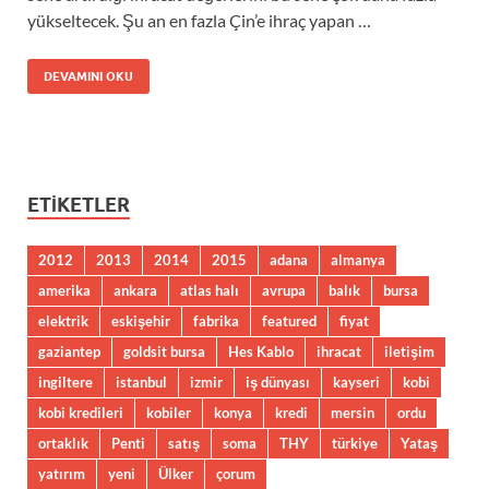
yükseltecek. Şu an en fazla Çin’e ihraç yapan …
DEVAMINI OKU
ETIKETLER
2012
2013
2014
2015
adana
almanya
amerika
ankara
atlas halı
avrupa
balık
bursa
elektrik
eskişehir
fabrika
featured
fiyat
gaziantep
goldsit bursa
Hes Kablo
ihracat
iletişim
ingiltere
istanbul
izmir
iş dünyası
kayseri
kobi
kobi kredileri
kobiler
konya
kredi
mersin
ordu
ortaklık
Penti
satış
soma
THY
türkiye
Yataş
yatırım
yeni
Ülker
çorum