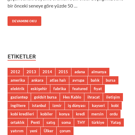
bir önceki seneye göre yüzde 50 …
DEVAMINI OKU
ETIKETLER
2012
2013
2014
2015
adana
almanya
amerika
ankara
atlas halı
avrupa
balık
bursa
elektrik
eskişehir
fabrika
featured
fiyat
gaziantep
goldsit bursa
Hes Kablo
ihracat
iletişim
ingiltere
istanbul
izmir
iş dünyası
kayseri
kobi
kobi kredileri
kobiler
konya
kredi
mersin
ordu
ortaklık
Penti
satış
soma
THY
türkiye
Yataş
yatırım
yeni
Ülker
çorum