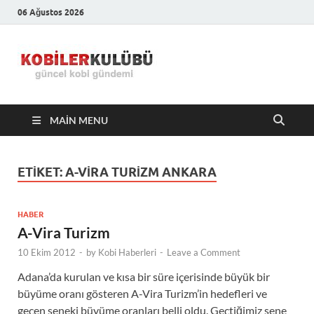
06 Ağustos 2026
Kobiler
En Güncel Kobi Haberleri
Kulübü –
MAIN MENU
En Güncel
Kobi
ETIKET:
A-VIRA TURIZM ANKARA
Haberleri
HABER
A-Vira Turizm
10 Ekim 2012
-
by
Kobi Haberleri
-
Leave a Comment
Adana’da kurulan ve kısa bir süre içerisinde büyük bir
büyüme oranı gösteren A-Vira Turizm’in hedefleri ve
geçen seneki büyüme oranları belli oldu. Geçtiğimiz sene