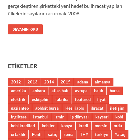
gerçekleştiren şirketteki yeni hedef bu ihracat yapılan
ülkelerin sayılarını artırmak. 2008 …
DEVAMINI OKU
ETIKETLER
2012
2013
2014
2015
adana
almanya
amerika
ankara
atlas halı
avrupa
balık
bursa
elektrik
eskişehir
fabrika
featured
fiyat
gaziantep
goldsit bursa
Hes Kablo
ihracat
iletişim
ingiltere
istanbul
izmir
iş dünyası
kayseri
kobi
kobi kredileri
kobiler
konya
kredi
mersin
ordu
ortaklık
Penti
satış
soma
THY
türkiye
Yataş