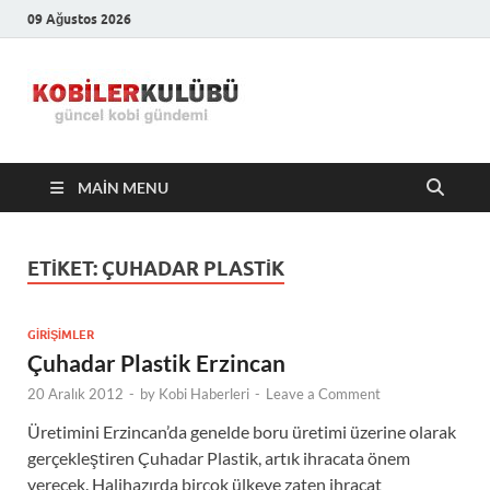
09 Ağustos 2026
Kobiler
En Güncel Kobi Haberleri
Kulübü –
MAIN MENU
En Güncel
Kobi
ETIKET:
ÇUHADAR PLASTIK
Haberleri
GIRIŞIMLER
Çuhadar Plastik Erzincan
20 Aralık 2012
-
by
Kobi Haberleri
-
Leave a Comment
Üretimini Erzincan’da genelde boru üretimi üzerine olarak
gerçekleştiren Çuhadar Plastik, artık ihracata önem
verecek. Halihazırda birçok ülkeye zaten ihracat