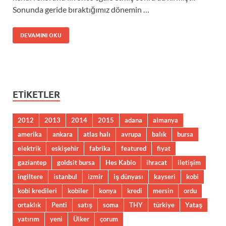
Sonunda geride bıraktığımız dönemin …
DEVAMINI OKU
ETIKETLER
2012
2013
2014
2015
adana
almanya
amerika
ankara
atlas halı
avrupa
balık
bursa
elektrik
eskişehir
fabrika
featured
fiyat
gaziantep
goldsit bursa
Hes Kablo
ihracat
iletişim
ingiltere
istanbul
izmir
iş dünyası
kayseri
kobi
kobi kredileri
kobiler
konya
kredi
mersin
ordu
ortaklık
Penti
satış
soma
THY
türkiye
Yataş
yatırım
yeni
Ülker
çorum