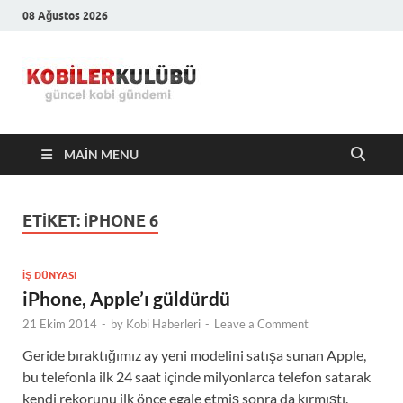
08 Ağustos 2026
Kobiler
En Güncel Kobi Haberleri
Kulübü –
MAIN MENU
En Güncel
Kobi
ETIKET:
IPHONE 6
Haberleri
İŞ DÜNYASI
iPhone, Apple’ı güldürdü
21 Ekim 2014
-
by
Kobi Haberleri
-
Leave a Comment
Geride bıraktığımız ay yeni modelini satışa sunan Apple,
bu telefonla ilk 24 saat içinde milyonlarca telefon satarak
kendi rekorunu ilk önce egale etmiş sonra da kırmıştı.