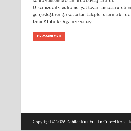
sonra yükselme oranını da bayağı artırdı.
Ülkemizde ilk ledli ameliyat tavan lambası üretim
gerçekleştiren şirket artan talepler üzerine bir de
İzmir Atatürk Organize Sanayi …
DEVAMINI OKU
Copyright © 2026
Kobiler Kulübü - En Güncel Kobi Ha