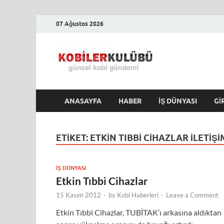
07 Ağustos 2026
Kobile
En Güncel Kobi Hab
ANASAYFA
HABER
İŞ DÜNYASI
GI
ETIKET:
ETKIN TIBBI CIHAZLAR ILETIŞI
İŞ DÜNYASI
Etkin Tıbbi Cihazlar
15 Kasım 2012
-
by
Kobi Haberleri
-
Leave a Comment
Etkin Tıbbi Cihazlar, TUBİTAK’ı arkasına aldıktan