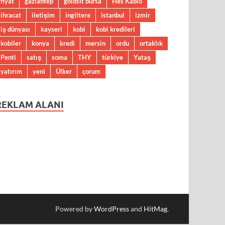
fiyat
gaziantep
goldsit bursa
Hes Kablo
ihracat
iletişim
ingiltere
istanbul
izmir
iş dünyası
kayseri
kobi
kobi kredileri
kobiler
konya
kredi
mersin
ordu
ortaklık
Penti
satış
soma
THY
türkiye
Yataş
yatırım
yeni
Ülker
çorum
REKLAM ALANI
Powered by
WordPress
and
HitMag
.