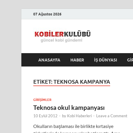
07 Ağustos 2026
Kobile
En Güncel Kobi Hab
ANASAYFA
HABER
İŞ DÜNYASI
GI
ETIKET:
TEKNOSA KAMPANYA
GIRIŞIMLER
Teknosa okul kampanyası
10 Eylül 2012
-
by
Kobi Haberleri
-
Leave a Comment
Okulların başlaması ile birlikte kırtasiye