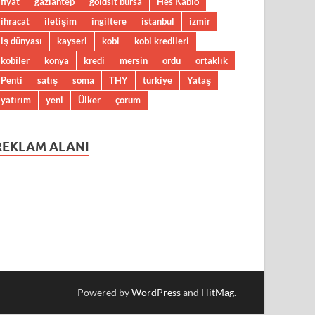
fiyat
gaziantep
goldsit bursa
Hes Kablo
ihracat
iletişim
ingiltere
istanbul
izmir
iş dünyası
kayseri
kobi
kobi kredileri
kobiler
konya
kredi
mersin
ordu
ortaklık
Penti
satış
soma
THY
türkiye
Yataş
yatırım
yeni
Ülker
çorum
REKLAM ALANI
Powered by
WordPress
and
HitMag
.