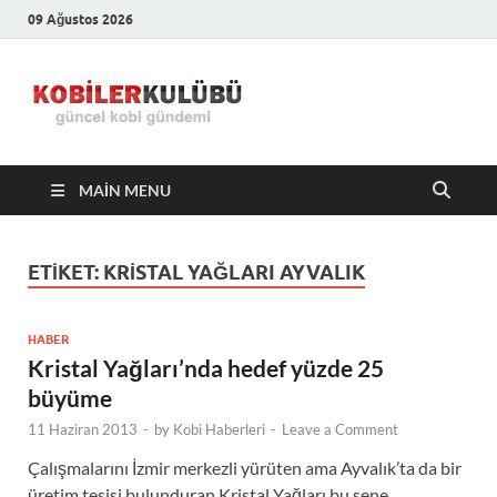
09 Ağustos 2026
Kobiler
En Güncel Kobi Haberleri
Kulübü –
MAIN MENU
En Güncel
Kobi
ETIKET:
KRISTAL YAĞLARI AYVALIK
Haberleri
HABER
Kristal Yağları’nda hedef yüzde 25
büyüme
11 Haziran 2013
-
by
Kobi Haberleri
-
Leave a Comment
Çalışmalarını İzmir merkezli yürüten ama Ayvalık’ta da bir
üretim tesisi bulunduran Kristal Yağları bu sene