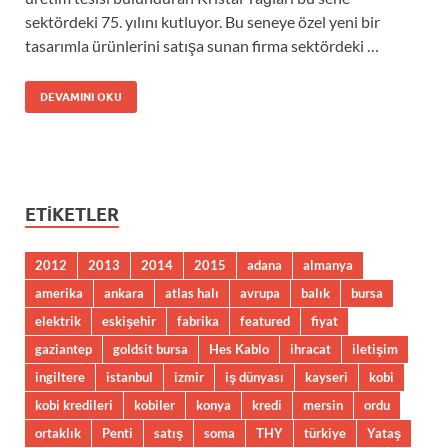
sektördeki 75. yılını kutluyor. Bu seneye özel yeni bir
tasarımla ürünlerini satışa sunan firma sektördeki …
DEVAMINI OKU
ETIKETLER
2012
2013
2014
2015
adana
almanya
amerika
ankara
atlas halı
avrupa
balık
bursa
elektrik
eskişehir
fabrika
featured
fiyat
gaziantep
goldsit bursa
Hes Kablo
ihracat
iletişim
ingiltere
istanbul
izmir
iş dünyası
kayseri
kobi
kobi kredileri
kobiler
konya
kredi
mersin
ordu
ortaklık
Penti
satış
soma
THY
türkiye
Yataş