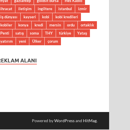
fiyat
gaziantep
goldsit bursa
Hes Kablo
ihracat
iletişim
ingiltere
istanbul
izmir
iş dünyası
kayseri
kobi
kobi kredileri
kobiler
konya
kredi
mersin
ordu
ortaklık
Penti
satış
soma
THY
türkiye
Yataş
yatırım
yeni
Ülker
çorum
REKLAM ALANI
Powered by
WordPress
and
HitMag
.