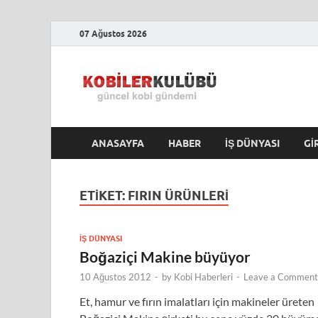
07 Ağustos 2026
Kobile
En Güncel Kobi Hab
ANASAYFA
HABER
İŞ DÜNYASI
GI
ETIKET:
FIRIN ÜRÜNLERI
İŞ DÜNYASI
Boğaziçi Makine büyüyor
10 Ağustos 2012
-
by
Kobi Haberleri
-
Leave a Comment
Et, hamur ve fırın imalatları için makineler üreten