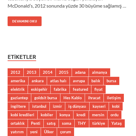
McDonald’s, 2012 sonunda yüzde 30 büyüme sağlamış …
DEVAMINI OKU
ETIKETLER
2012
2013
2014
2015
adana
almanya
amerika
ankara
atlas halı
avrupa
balık
bursa
elektrik
eskişehir
fabrika
featured
fiyat
gaziantep
goldsit bursa
Hes Kablo
ihracat
iletişim
ingiltere
istanbul
izmir
iş dünyası
kayseri
kobi
kobi kredileri
kobiler
konya
kredi
mersin
ordu
ortaklık
Penti
satış
soma
THY
türkiye
Yataş
yatırım
yeni
Ülker
çorum