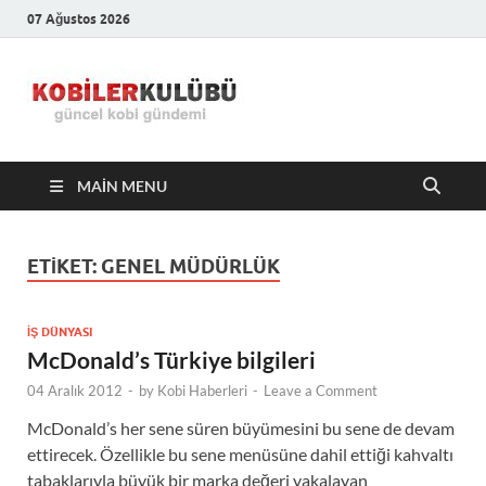
07 Ağustos 2026
Kobiler
En Güncel Kobi Haberleri
Kulübü –
MAIN MENU
En Güncel
Kobi
ETIKET:
GENEL MÜDÜRLÜK
Haberleri
İŞ DÜNYASI
McDonald’s Türkiye bilgileri
04 Aralık 2012
-
by
Kobi Haberleri
-
Leave a Comment
McDonald’s her sene süren büyümesini bu sene de devam
ettirecek. Özellikle bu sene menüsüne dahil ettiği kahvaltı
tabaklarıyla büyük bir marka değeri yakalayan