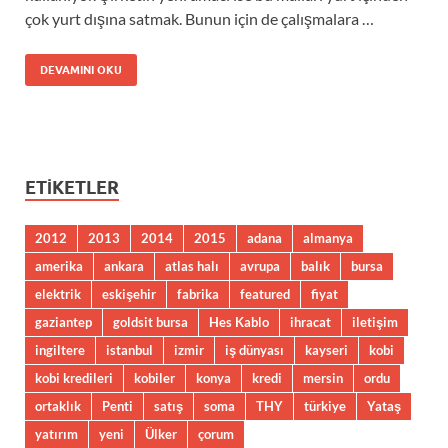
çok yurt dışına satmak. Bunun için de çalışmalara …
DEVAMINI OKU
ETIKETLER
2012
2013
2014
2015
adana
almanya
amerika
ankara
atlas halı
avrupa
balık
bursa
elektrik
eskişehir
fabrika
featured
fiyat
gaziantep
goldsit bursa
Hes Kablo
ihracat
iletişim
ingiltere
istanbul
izmir
iş dünyası
kayseri
kobi
kobi kredileri
kobiler
konya
kredi
mersin
ordu
ortaklık
Penti
satış
soma
THY
türkiye
Yataş
yatırım
yeni
Ülker
çorum