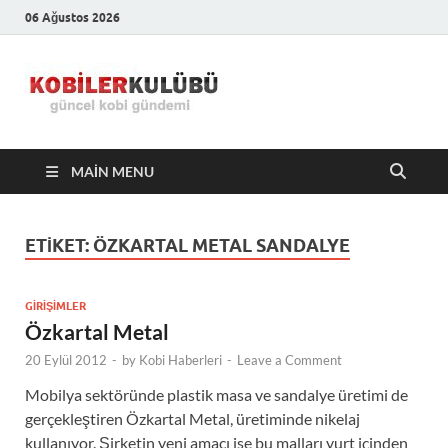
06 Ağustos 2026
Kobiler
En Güncel Kobi Haberleri
Kulübü –
MAIN MENU
En Güncel
Kobi
ETIKET:
ÖZKARTAL METAL SANDALYE
Haberleri
GIRIŞIMLER
Özkartal Metal
20 Eylül 2012
-
by
Kobi Haberleri
-
Leave a Comment
Mobilya sektöründe plastik masa ve sandalye üretimi de
gerçekleştiren Özkartal Metal, üretiminde nikelaj
kullanıyor. Şirketin yeni amacı ise bu malları yurt içinden