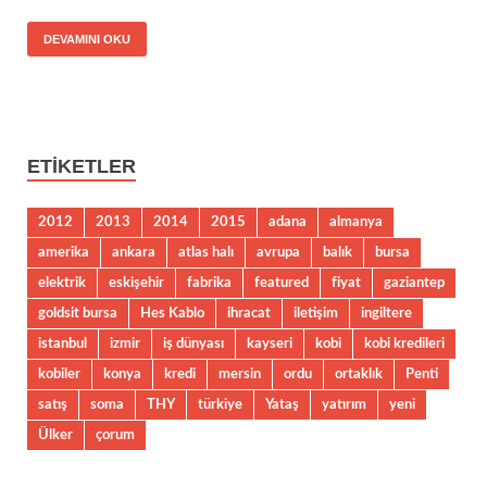
DEVAMINI OKU
ETIKETLER
2012
2013
2014
2015
adana
almanya
amerika
ankara
atlas halı
avrupa
balık
bursa
elektrik
eskişehir
fabrika
featured
fiyat
gaziantep
goldsit bursa
Hes Kablo
ihracat
iletişim
ingiltere
istanbul
izmir
iş dünyası
kayseri
kobi
kobi kredileri
kobiler
konya
kredi
mersin
ordu
ortaklık
Penti
satış
soma
THY
türkiye
Yataş
yatırım
yeni
Ülker
çorum