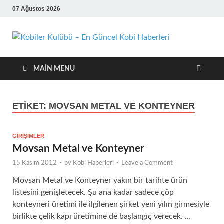
07 Ağustos 2026
Kobil
En Güncel
Kobi Haberleri
Kulü
MAIN MENU
En
ETIKET:
MOVSAN METAL VE KONTEYNER
Günc
Kobi
GIRIŞIMLER
Movsan Metal ve Konteyner
Habe
15 Kasım 2012
-
by
Kobi Haberleri
-
Leave a Comment
Movsan Metal ve Konteyner yakın bir tarihte ürün
listesini genişletecek. Şu ana kadar sadece çöp
konteyneri üretimi ile ilgilenen şirket yeni yılın girmesiyle
birlikte çelik kapı üretimine de başlangıç verecek. …