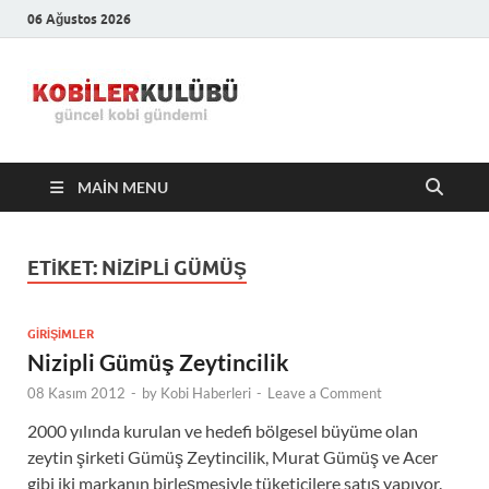
06 Ağustos 2026
Kobiler
En Güncel Kobi Haberleri
Kulübü –
MAIN MENU
En Güncel
Kobi
ETIKET:
NIZIPLI GÜMÜŞ
Haberleri
GIRIŞIMLER
Nizipli Gümüş Zeytincilik
08 Kasım 2012
-
by
Kobi Haberleri
-
Leave a Comment
2000 yılında kurulan ve hedefi bölgesel büyüme olan
zeytin şirketi Gümüş Zeytincilik, Murat Gümüş ve Acer
gibi iki markanın birleşmesiyle tüketicilere satış yapıyor.