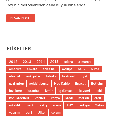
Beş bin metrekareden daha büyük bir alanda …
DEVAMINI OKU
ETIKETLER
2012
2013
2014
2015
adana
almanya
amerika
ankara
atlas halı
avrupa
balık
bursa
elektrik
eskişehir
fabrika
featured
fiyat
gaziantep
goldsit bursa
Hes Kablo
ihracat
iletişim
ingiltere
istanbul
izmir
iş dünyası
kayseri
kobi
kobi kredileri
kobiler
konya
kredi
mersin
ordu
ortaklık
Penti
satış
soma
THY
türkiye
Yataş
yatırım
yeni
Ülker
çorum