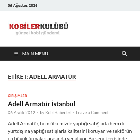
06 Ağustos 2026
Kobiler
En Güncel Kobi Haberleri
Kulübü –
MAIN MENU
En Güncel
Kobi
ETIKET:
ADELL ARMATÜR
Haberleri
GIRIŞIMLER
Adell Armatür İstanbul
06 Aralık 2012
-
by
Kobi Haberleri
-
Leave a Comment
Adell Armatür, hem ülkemizde yaptığı satışlarla hem de
yurtdışına yaptığı satışlarla kalitesini koruyan ve sektörün
en büyük firmaları arasında yer alıyor. Bu sene içerisinde