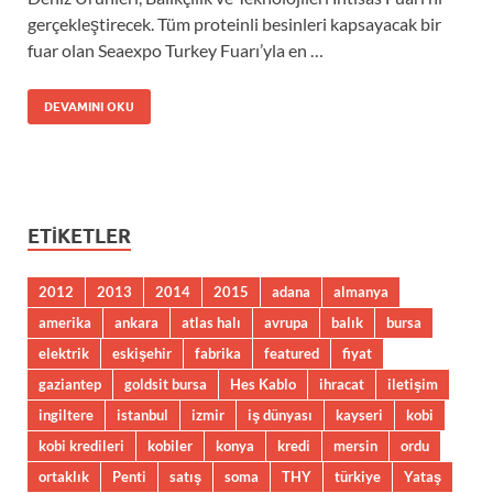
gerçekleştirecek. Tüm proteinli besinleri kapsayacak bir
fuar olan Seaexpo Turkey Fuarı’yla en …
DEVAMINI OKU
ETIKETLER
2012
2013
2014
2015
adana
almanya
amerika
ankara
atlas halı
avrupa
balık
bursa
elektrik
eskişehir
fabrika
featured
fiyat
gaziantep
goldsit bursa
Hes Kablo
ihracat
iletişim
ingiltere
istanbul
izmir
iş dünyası
kayseri
kobi
kobi kredileri
kobiler
konya
kredi
mersin
ordu
ortaklık
Penti
satış
soma
THY
türkiye
Yataş