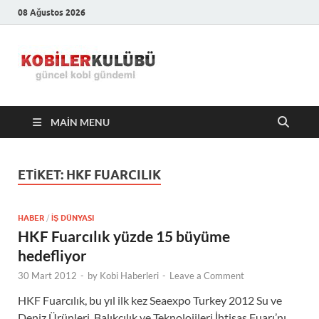
08 Ağustos 2026
Kobiler
En Güncel Kobi Haberleri
Kulübü –
MAIN MENU
En Güncel
Kobi
ETIKET:
HKF FUARCILIK
Haberleri
HABER
/
İŞ DÜNYASI
HKF Fuarcılık yüzde 15 büyüme
hedefliyor
30 Mart 2012
-
by
Kobi Haberleri
-
Leave a Comment
HKF Fuarcılık, bu yıl ilk kez Seaexpo Turkey 2012 Su ve
Deniz Ürünleri, Balıkçılık ve Teknolojileri İhtisas Fuarı’nı