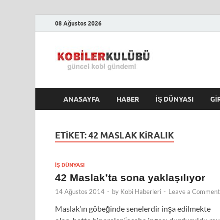
08 Ağustos 2026
Kobile
En Güncel Kobi Hab
ANASAYFA
HABER
İŞ DÜNYASI
GI
ETIKET:
42 MASLAK KIRALIK
İŞ DÜNYASI
42 Maslak’ta sona yaklaşılıyor
14 Ağustos 2014
-
by
Kobi Haberleri
-
Leave a Comment
Maslak’ın göbeğinde senelerdir inşa edilmekte