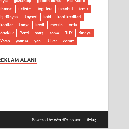
fiyat
gaziantep
goldsit bursa
Hes Kablo
ihracat
iletişim
ingiltere
istanbul
izmir
iş dünyası
kayseri
kobi
kobi kredileri
kobiler
konya
kredi
mersin
ordu
ortaklık
Penti
satış
soma
THY
türkiye
Yataş
yatırım
yeni
Ülker
çorum
REKLAM ALANI
Powered by
WordPress
and
HitMag
.