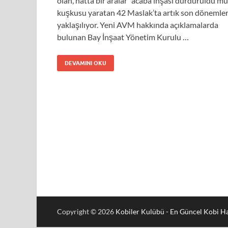
olan, hatta bir aralar “acaba inşası durduruldu mu
kuşkusu yaratan 42 Maslak’ta artık son dönemle
yaklaşılıyor. Yeni AVM hakkında açıklamalarda
bulunan Bay İnşaat Yönetim Kurulu …
DEVAMINI OKU
Copyright © 2026
Kobiler Kulübü - En Güncel Kobi Ha